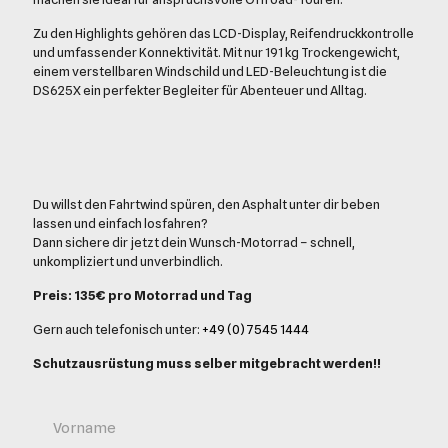
Zu den Highlights gehören das LCD-Display, Reifendruckkontrolle
und umfassender Konnektivität. Mit nur 191 kg Trockengewicht,
einem verstellbaren Windschild und LED-Beleuchtung ist die
DS625X ein perfekter Begleiter für Abenteuer und Alltag.
Du willst den Fahrtwind spüren, den Asphalt unter dir beben
lassen und einfach losfahren?
Dann sichere dir jetzt dein Wunsch-Motorrad – schnell,
unkompliziert und unverbindlich.
Preis: 135€ pro Motorrad und Tag
Gern auch telefonisch unter:
+49 (0) 7545 1444
Schutzausrüstung muss selber mitgebracht werden!!