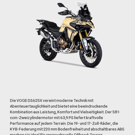
Die VOGE DS625X vereint moderne Technik mit
Abenteuertauglichkeit und bietet eine beeindruckende
Kombination aus Leistung, Komfort und Vielseitigkeit. Der 581-
ccm-Zweizylindermotor mit 63,9 PS liefert kraftvolle
Performance auf jedem Terrain. Die 19- und 17-Zoll-Räder, die
KYB-Federung mit 220 mm Bodenfreiheit und abschaltbares ABS
machen sie ideal für anspruchsvolle Offroad-Touren.